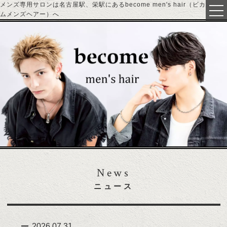
メンズ専用サロンは名古屋駅、栄駅にあるbecome men's hair（ビカ
ムメンズヘアー）へ
TOP
ABOUT
ACCESS
MENU
CUT
COLOR
News
PERM
ニュース
TREATMENT
STRAIGHT
2026.07.31