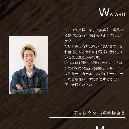
W
ATARU
メンズの皆様、今まで美容室で満足い
く髪型になった事はありますでしょう
か？
ないと答える方は多いと思います。そ
れはほとんど女性のお客様に特化して
いる美容室だからです。
becomeは男性に特化したメンズサロ
ンなので今の流行の髪型フェザーパー
マやサーフカール、スパイキーショー
トなど各種パーマできますのでぜひ一
度ご来店ください！
ディレクター/名駅店店長