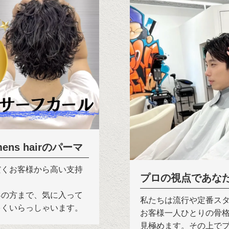
ns hairのパーマ
だくお客様から高い支持
プロの視点であな
客の方まで、気に入って
私たちは流行や定番ス
多くいらっしゃいます。
お客様一人ひとりの骨
見極めます。その上で