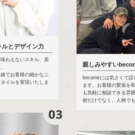
キルとデザイン力
は味わえないスキル、居
親しみやすいbec
す。
目線でお客様の細かなニ
becomeには気さく
スタイルを実現いたしま
ます。お客様の緊張を
も気軽に相談できる雰
術だけでなく、人柄で
03
03