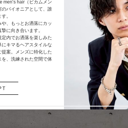
men’s hair（ビカムメン
室のパイオニアとして、誰
ます。
みや、もっとお洒落にカッ
真摯に向き合います。
規定内でお洒落を楽しみた
単にキマるヘアスタイルな
ご提案。メンズに特化した
スを、洗練された空間で体
PT