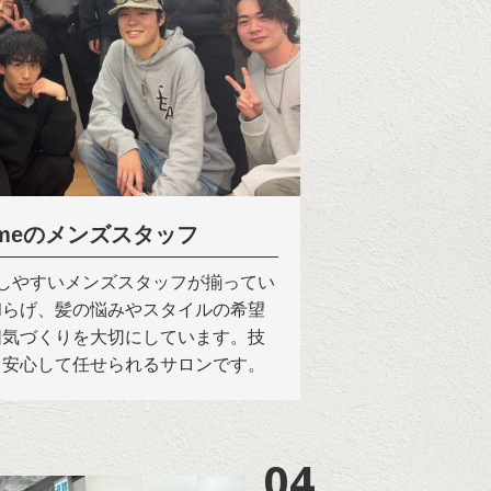
omeのメンズスタッフ
で話しやすいメンズスタッフが揃ってい
和らげ、髪の悩みやスタイルの希望
囲気づくりを大切にしています。技
も安心して任せられるサロンです。
04
04