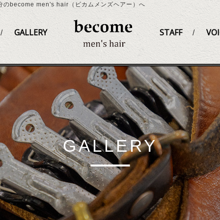
become men's hair（ビカムメンズヘアー）へ
GALLERY
STAFF
VOI
GALLERY